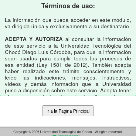
Términos de uso:
La información que pueda acceder en este módulo,
va dirigida única y exclusivamente a su destinatario.
al consultar la información
ACEPTA Y AUTORIZA
de este servicio a la Universidad Tecnológica del
Chocó Diego Luis Córdoba, para que la información
sean usados para cumplir todos los procesos de
esa entidad (Ley 1581 de 2012). También acepta
haber realizado este trámite conscientemente y
leído las indicaciones, mensajes, instructivos,
vídeos y demás información que la Universidad
puso a disposición sobre este servicio. Acepta tener
pleno conocimiento de este trámite y de sus
procesos y procedimientos.
Acepta que usted es el único responsable si utiliza
esta información para fines distintos a los
institucionales consagradas en los reglamentos y
Copyright © 2026 Universidad Tecnologica del Choco - All rights reserved.
normatividad.